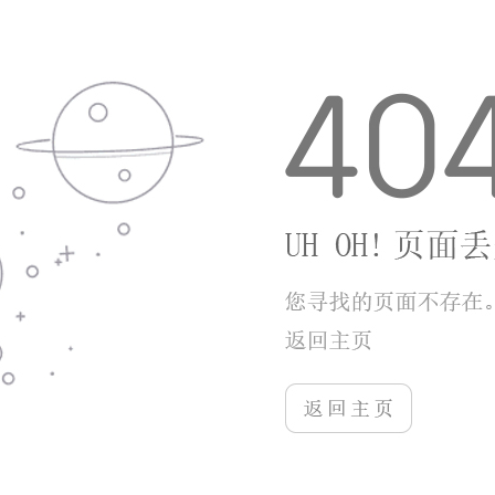
游戏优势
农场主题场景统一连贯，不会切换杂乱场景分散孩
子注意力。音效素材贴合现实，每种动物叫声录制真实
原声，方便孩子区分不同动物。关卡没有时间限制、失
败惩罚，答错可反复尝试，不会打击孩子游玩积极性。
安装包体积小巧，占用手机存储空间少，低配安卓、苹
果设备均可流畅运行。无内嵌第三方广告跳转，不用担
心孩子误触下载其他软件。
小编点评