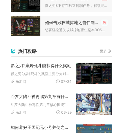
影之刃3不存在独立转职任务，解锁完整转职机制、能稳定装配三套...
如何击败攻城掠地之曹仁副本的boss
想要轻松通关攻城掠地曹仁副本BOSS，核心依靠武将搭配合理战...
热门攻略
更多
影之刃2巅峰死斗能获得什么奖励
影之刃2巅峰死斗的奖励主要分为对局即时结算、段位晋升一次性领...
乐汇网
07-24
斗罗大陆斗神再临第九章有什么关键剧情
斗罗大陆斗神再临第九章核心围绕“时空罗盘现世、唐昊战败、强敌...
乐汇网
06-29
如何养好王国纪元小号并使之成为大号