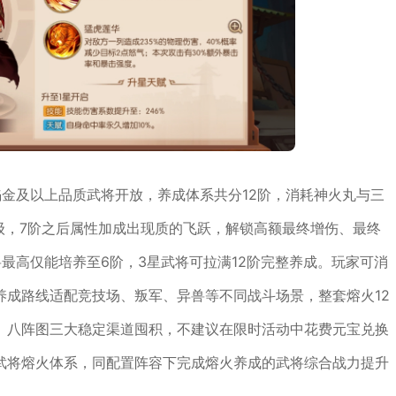
焰金及以上品质武将开放，养成体系共分12阶，消耗神火丸与三
级，7阶之后属性加成出现质的飞跃，解锁高额最终增伤、最终
最高仅能培养至6阶，3星武将可拉满12阶完整养成。玩家可消
养成路线适配竞技场、叛军、异兽等不同战斗场景，整套熔火12
、八阵图三大稳定渠道囤积，不建议在限时活动中花费元宝兑换
武将熔火体系，同配置阵容下完成熔火养成的武将综合战力提升