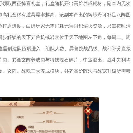
可领取西征惊喜礼盒，礼盒随机开出高阶养成耗材，副本内无次
越高礼盒稀有道具爆率越高。该副本产出的铸脉丹可补足八阵图
脉打通进度，白嫖玩家无需消耗元宝囤积熔火资源，只需按时清
同步解锁的天下异兽机械岩穴位于天下地图左下角，每周二、周
战也需创建队伍后进入，组队人数、异兽挑战品级、战斗评分直接
片包、彩金玄阵养成包与特技魂石碎片，中途退出、战斗失利均
物、玄阵、战魂三大养成模块，补齐高阶阵法与战宠升级所需稀