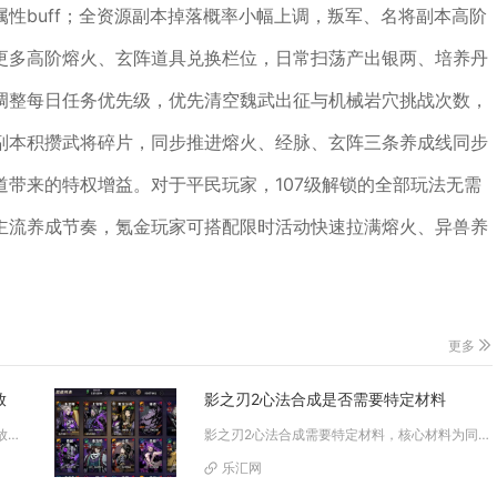
性buff；全资源副本掉落概率小幅上调，叛军、名将副本高阶
更多高阶熔火、玄阵道具兑换栏位，日常扫荡产出银两、培养丹
调整每日任务优先级，优先清空魏武出征与机械岩穴挑战次数，
副本积攒武将碎片，同步推进熔火、经脉、玄阵三条养成线同步
带来的特权增益。对于平民玩家，107级解锁的全部玩法无需
主流养成节奏，氪金玩家可搭配限时活动快速拉满熔火、异兽养
更多
放
影之刃2心法合成是否需要特定材料
奥义天剑在影之刃3中无法实现无间隔连续释放，该技能释放后会为技能链附加固定冷却限制，同时奥义值的积攒逻辑也不支持短时间内...
影之刃2心法合成需要特定材料，核心材料为同名心法本体、心法碎片，高阶合成还需昼夜材料与对应突破券，不同品质与阶段的合成，...
乐汇网