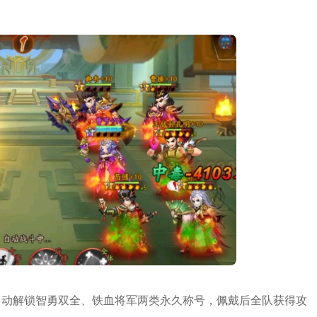
自动解锁智勇双全、铁血将军两类永久称号，佩戴后全队获得攻