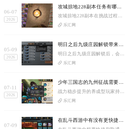
攻城掠地228副本任务有哪些限制条件
06-07
攻城掠地228副本在挑战过程中存在兵力配置、武将搭配、装备品...
2026
乐汇网
明日之后九级庄园解锁带来了哪些新玩法
05-09
明日之后九级庄园解锁后，会开放潜水探索、高阶建筑建造、全新家...
2026
乐汇网
少年三国志的九州征战需要多长时间才能完成
07-11
战力稳步提升的养成型玩家持续正常参与九州征战，完整打通全部关...
2026
乐汇网
在乱斗西游中有没有更快捷的刷取通灵魂的办法
07-09