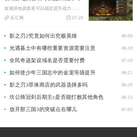
攻城掠地真套装可以稳定提升战力，不仅包含面板直观战力数值上涨...
乐汇网
07-29
影之刃2究竟如何出究极英雄
08-09
光遇暮土中有哪些重要资源需要注意
08-10
全民奇迹架设域名是否需要付费
07-10
如何使少年三国志中的金宠等级提升
06-21
影之刃3罪体商店的武器选择多吗
06-29
坎公骑冠剑后期主c是否能打败其他角色
06-15
放开那三国3的突破点在哪儿
07-05