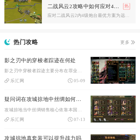
二战风云2攻略中如何应对4级炮台
应对二战风云2内4级炮台最优方案为远程无伤消耗搭配前排承伤兵...
热门攻略
更多
影之刃中的穿梭者踪迹在何处
影之刃中穿梭者踪迹主要分布在罪业交错之地、京西十字路口聚宝商...
乐汇网
05-09
疑问词在攻城掠地中丝绸如何销售
攻城掠地当中丝绸销售核心依靠本国丝绸拍卖行上架交易，把控上架...
乐汇网
07-13
攻城掠地真套装可以提升战力吗