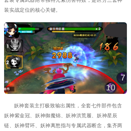
套装专属武器附带独特元素伤害特效，是区分三套神
装实战定位的核心关键。
妖神套装主打极致输出属性，全套七件部件包含
妖神紫金冠、妖神御魔锦、妖神洪荒履、妖神星辰
链、妖神臂环、妖神离愁指与专属武器断念，集齐两