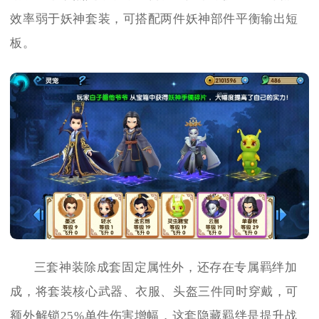
效率弱于妖神套装，可搭配两件妖神部件平衡输出短
板。
三套神装除成套固定属性外，还存在专属羁绊加
成，将套装核心武器、衣服、头盔三件同时穿戴，可
额外解锁25%单件伤害增幅，这套隐藏羁绊是提升战