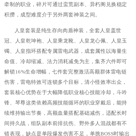
牵制的职业，碎片可通过蛮荒副本、异朽阁兑换稳定
积攒，成型难度介于另外两套神装之间。
人皇套装是纯生存向肉盾神装，全套人皇盖世
冠、人皇乾坤袍、人皇乘龙靴、人皇龙心佩、人皇玉
镯、人皇指环搭配专属雷电武器，成套属性以海量生
命值、冷却缩减、法力消耗减免为主，集齐六件即可
解锁16%生命增幅，七件套完整激活高额群体雷电链
伤害，雷电特效可连锁多个目标，清小怪效率出众，
套装核心优势在于大幅降低职业核心技能冷却，斗吟
锋、琴尊这类依赖高频技能循环的职业穿戴后，能持
续维持输出节奏，高额血量搭配基础减伤，适配长时
间持久战，组队副本前排抗伤、野外多人混战都有不
错表现，缺点是单段爆发伤害不足，单挑BOSS时输出