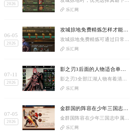
攻城掠地时，优先选择真霸下、朱雀、真烛龙、灵龟四大套装，按武...
2026
乐汇网
攻城掠地免费精炼怎样才能免费获取
06-05
攻城掠地免费精炼可通过日常功勋领取、限时活动参与、古城探宝掉...
2026
乐汇网
影之刃3后面的人物适合单人还是组队
07-11
影之刃3全部江湖人物有着清晰的单刷与组队适配划分，绝大多数输...
2026
乐汇网
金群国的阵容在少年三国志中是否容易上手
07-05
金群国阵容在少年三国志中属于上手门槛中等、前期易成型但中后期...
2026
乐汇网