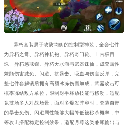
异朽套装属于攻防均衡的控制型神装，全套七件
为异朽之雠、异朽神机袍、异朽奇门靴、上古极目
珠、异朽惩戒镯、异朽天水滴与武器诛仙，成套属性
兼顾伤害减免、闪避、抗暴击、吸血与伤害反弹，完
整七件套解锁后拥有高额冰冻伤害加成，武器攻击可
概率冻结敌方单位，限制对手释放技能与移动，适配
竞技场多人对战场景，面对多爆发阵容时，套装自带
的暴击免伤、闪避属性能够大幅降低被秒杀概率，中
等攻击搭配稳定控制效果，适配月尊这类兼顾输出与