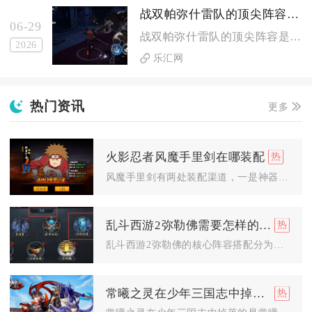
战双帕弥什雷队的顶尖阵容是否适合pve
06-29
战双帕弥什雷队的顶尖阵容是当前PVE环境中的T0级选择，对单...
2026
乐汇网
热门资讯
更多
火影忍者风魔手里剑在哪装配
风魔手里剑有两处装配渠道，一是神器系统专属装备栏，二是忍具背...
乱斗西游2弥勒佛需要怎样的阵容搭配
乱斗西游2弥勒佛的核心阵容搭配分为三大类，分别是金伞核心强攻...
常曦之灵在少年三国志中掉下来的是什么