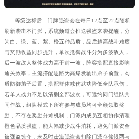
等级达标后，门牌强盗会在每日12点至22点随机
刷新袭击本门派，系统频道会推送强盗来袭提醒，分
为白、绿、蓝、紫、橙五种品质，品质越高战斗难度
与奖励收益同步提升，单次抵御战斗分为多波敌人，
后一波敌人整体战力高于前一波，阵容搭配直接影响
通关效率，主流搭配思路为高爆发输出弟子前置，肉
盾防御弟子后置，搭配群体减伤武功降低全队承伤，
若单人战力不足以清剿全部波次，可邀约同门组队共
同作战，组队模式下所有参与成员均可全额领取奖
励，不存在奖励分摊机制，门派内成员互相协作清理
橙色品质强盗，能大幅减少战斗消耗，避免门派资金
被强盗掠夺，未及时击退强盗会扣除门派存储银两与