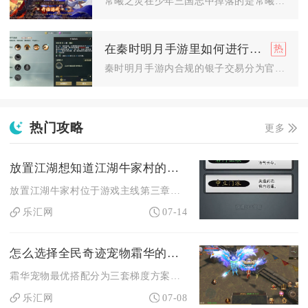
常曦之灵在少年三国志中掉落的是常曦暗金五选一碎片箱、暗金宠碎...
在秦时明月手游里如何进行银子的交易
秦时明月手游内合规的银子交易分为官方藏宝阁直接流转、易市道具...
热门攻略
更多
放置江湖想知道江湖牛家村的所在地点
放置江湖牛家村位于游戏主线第三章地图，通关前两章金牛武馆、衡...
乐汇网
07-14
怎么选择全民奇迹宠物霜华的搭配方案
霜华宠物最优搭配分为三套梯度方案，分别是毕业四鸟输出组合、冰...
乐汇网
07-08