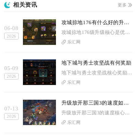
相关资讯
更多
攻城掠地176有什么好的升级建议
06-08
攻城掠地176级升级核心是优先国战刷影子、远征拿高倍经验、精...
2026
乐汇网
地下城与勇士攻坚战有何奖励
05-09
地下城与勇士攻坚战核心奖励涵盖毕业装备、核心养成材料、稀有卡...
2026
乐汇网
升级放开那三国3的速度如何提升
07-13
升级放开那三国3的速度核心在于主线推进、副本扫荡、日常与限时...
2026
乐汇网