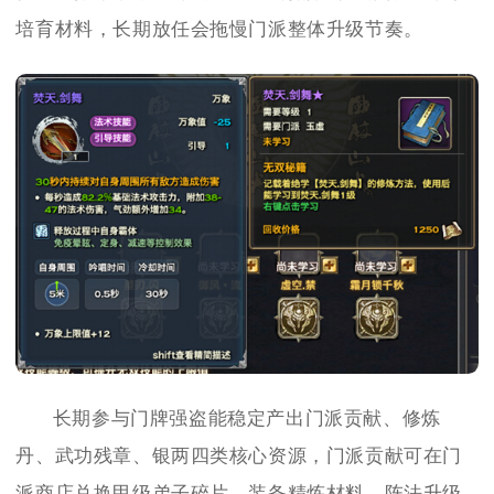
培育材料，长期放任会拖慢门派整体升级节奏。
长期参与门牌强盗能稳定产出门派贡献、修炼
丹、武功残章、银两四类核心资源，门派贡献可在门
派商店兑换甲级弟子碎片、装备精炼材料、阵法升级