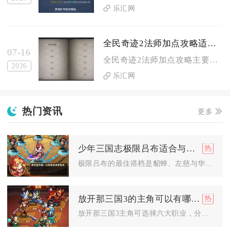
乐汇网
全民奇迹2法师加点攻略适用于哪些游戏模式
07-16
全民奇迹2法师加点攻略主要适配副本挑战、野外刷怪、跨服竞技以...
2026
乐汇网
热门资讯
更多
少年三国志极限吕布适合与谁组成最佳搭档
极限吕布的最佳搭档是貂蝉、左慈与华佗，辅以袁绍补增益，这套群...
放开那三国3的主角可以有哪些职业选择
放开那三国3主角可选择六大职业，分别为先锋、护卫、刺客、统领...