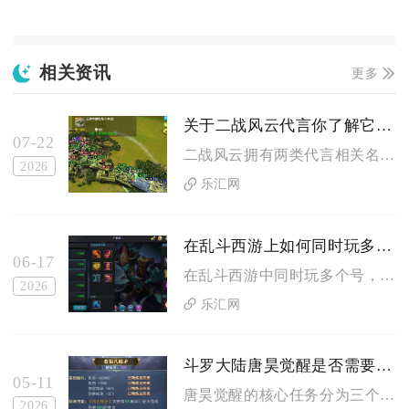
相关资讯
更多
关于二战风云代言你了解它的名称吗
07-22
二战风云拥有两类代言相关名称，官方签约固定代言人名为刘凡菲，...
2026
乐汇网
在乱斗西游上如何同时玩多个号
06-17
在乱斗西游中同时玩多个号，核心是通过安卓系统分身、第三方多开...
2026
乐汇网
斗罗大陆唐昊觉醒是否需要完成特定任务
05-11
唐昊觉醒的核心任务分为三个阶段，全部在斗罗之路主线中解锁，无...
2026