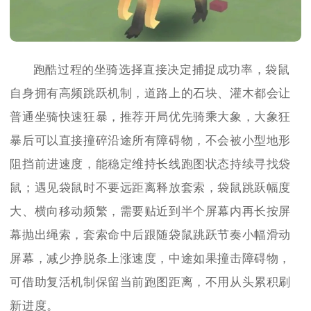
跑酷过程的坐骑选择直接决定捕捉成功率，袋鼠
自身拥有高频跳跃机制，道路上的石块、灌木都会让
普通坐骑快速狂暴，推荐开局优先骑乘大象，大象狂
暴后可以直接撞碎沿途所有障碍物，不会被小型地形
阻挡前进速度，能稳定维持长线跑图状态持续寻找袋
鼠；遇见袋鼠时不要远距离释放套索，袋鼠跳跃幅度
大、横向移动频繁，需要贴近到半个屏幕内再长按屏
幕抛出绳索，套索命中后跟随袋鼠跳跃节奏小幅滑动
屏幕，减少挣脱条上涨速度，中途如果撞击障碍物，
可借助复活机制保留当前跑图距离，不用从头累积刷
新进度。