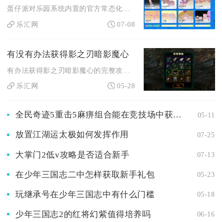
蛋仔派对乐园系统内置的官方常态化教学内容，核心线上授课地点固...
乐汇网
07-08
有没有办法获得影之刃暗影魔心
有办法获得影之刃暗影魔心的完整攻略，核心是围绕绝影职业的瞬空...
乐汇网
05-28
全民奇迹5重击5麻痹组合能在竞技场中获胜吗
05-11
放置江湖运太极如何发挥作用
07-25
大掌门2低v攻略是否适合新手
07-13
在少年三国志二中怎样获取新手礼包
05-23
玩继承号在少年三国志中有什么门槛
05-18
少年三国志2的红将幻紫值得培养吗
06-16