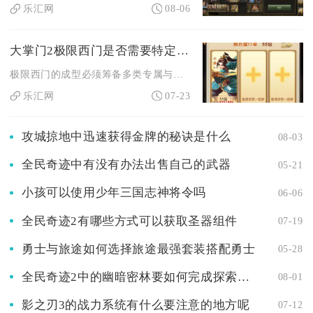
乐汇网
08-06
大掌门2极限西门是否需要特定道具
极限西门的成型必须筹备多类专属与稀有道具，分为角色突破、装备...
乐汇网
07-23
攻城掠地中迅速获得金牌的秘诀是什么
08-03
全民奇迹中有没有办法出售自己的武器
05-21
小孩可以使用少年三国志神将令吗
06-06
全民奇迹2有哪些方式可以获取圣器组件
07-19
勇士与旅途如何选择旅途最强套装搭配勇士
05-28
全民奇迹2中的幽暗密林要如何完成探索任务
08-01
影之刃3的战力系统有什么要注意的地方呢
07-12