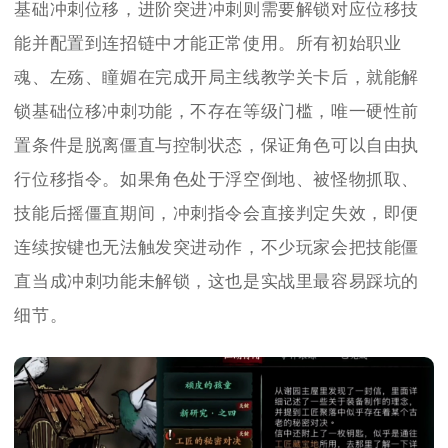
基础冲刺位移，进阶突进冲刺则需要解锁对应位移技
能并配置到连招链中才能正常使用。所有初始职业
魂、左殇、瞳媚在完成开局主线教学关卡后，就能解
锁基础位移冲刺功能，不存在等级门槛，唯一硬性前
置条件是脱离僵直与控制状态，保证角色可以自由执
行位移指令。如果角色处于浮空倒地、被怪物抓取、
技能后摇僵直期间，冲刺指令会直接判定失效，即便
连续按键也无法触发突进动作，不少玩家会把技能僵
直当成冲刺功能未解锁，这也是实战里最容易踩坑的
细节。