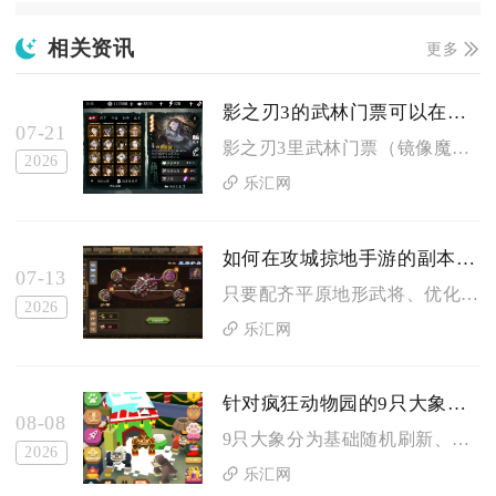
相关资讯
更多
影之刃3的武林门票可以在哪里买
07-21
影之刃3里武林门票（镜像魔镜钥匙）主要有两处可主动购买，分别...
2026
乐汇网
如何在攻城掠地手游的副本中过马超关
07-13
只要配齐平原地形武将、优化装备属性并严格把控战法格挡时机，就...
2026
乐汇网
针对疯狂动物园的9只大象应该采取何种捕获方式
08-08
9只大象分为基础随机刷新、里程限定稀有、条件触发隐藏、BOS...
2026
乐汇网