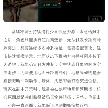
基础冲刺会持续消耗少量杀意资源，杀意槽归零
之后，角色只能执行短距离垫步，无法触发长距离冲
刺突进，想要连续多次冲刺拉扯，需要搭配普攻、轻
击快速积攒杀意。地面状态下推动方向摇杆同步按下
闪避键，就能稳定触发冲刺，空中状态只能够触发空
中滑步，无法使用地面长距离冲刺，地形障碍物也会
直接截断冲刺动作，墙体、沟壑都会打断突进位移。
玩家在副本开荒时，经常会在狭窄地形频繁断招，核
心原因就是冲刺路径被场景物件阻挡，调整走位留出
一小段平直路面，就能保证冲刺顺畅衔接连招。