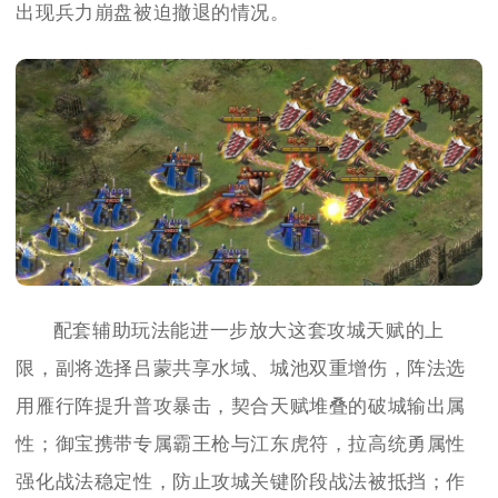
出现兵力崩盘被迫撤退的情况。
配套辅助玩法能进一步放大这套攻城天赋的上
限，副将选择吕蒙共享水域、城池双重增伤，阵法选
用雁行阵提升普攻暴击，契合天赋堆叠的破城输出属
性；御宝携带专属霸王枪与江东虎符，拉高统勇属性
强化战法稳定性，防止攻城关键阶段战法被抵挡；作