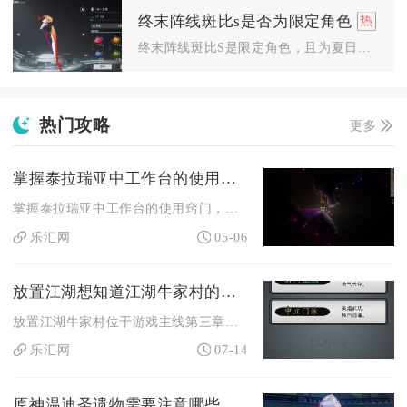
终末阵线斑比s是否为限定角色
终末阵线斑比S是限定角色，且为夏日泳装主题的限定SSR，仅在...
热门攻略
更多
掌握泰拉瑞亚中工作台的使用方法有哪些窍门
掌握泰拉瑞亚中工作台的使用窍门，核心在于精准把控激活范围、高...
乐汇网
05-06
放置江湖想知道江湖牛家村的所在地点
放置江湖牛家村位于游戏主线第三章地图，通关前两章金牛武馆、衡...
乐汇网
07-14
原神温迪圣遗物需要注意哪些搭配细节