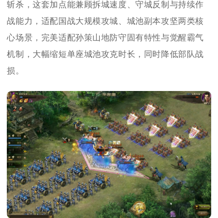
斩杀，这套加点能兼顾拆城速度、守城反制与持续作
战能力，适配国战大规模攻城、城池副本攻坚两类核
心场景，完美适配孙策山地防守固有特性与觉醒霸气
机制，大幅缩短单座城池攻克时长，同时降低部队战
损。