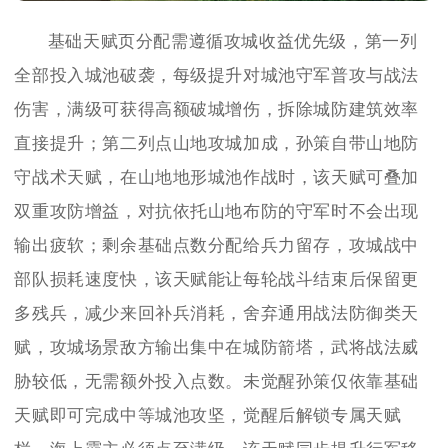
基础天赋页分配需遵循攻城收益优先级，第一列
全部投入城池破袭，每级提升对城池守军普攻与战法
伤害，满级可获得高额破城增伤，拆除城防建筑效率
直接提升；第二列点山地攻城加成，孙策自带山地防
守战术天赋，在山地地形城池作战时，该天赋可叠加
双重攻防增益，对抗依托山地布防的守军时不会出现
输出疲软；剩余基础点数分配给兵力留存，攻城战中
部队损耗速度快，该天赋能让每轮战斗结束后保留更
多残兵，减少来回补兵消耗，舍弃通用战法防御类天
赋，攻城场景敌方输出集中在城防箭塔，武将战法威
胁较低，无需额外投入点数。未觉醒孙策仅依靠基础
天赋即可完成中等城池攻坚，觉醒后解锁专属天赋