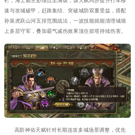
栏，海上霸主必须点至满级，该天赋同步提升行军移
速与攻城破甲，赶路集结、突破城防双重受益，搭配
孙策虎跃山河五排范围战法，一波技能就能清理城墙
上多层守军，叠加霸气减伤效果顶住箭塔持续伤害。
高阶神佑天赋针对长期连攻多城场景调整，优先