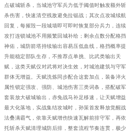
点破城斩杀，当城池守军兵力低于阈值时触发额外斩
杀伤害，快速清空残敌避免拉锯战；其次点攻城续航
回复，每摧毁一段城墙即可即时恢复部分兵力，连续
攻打连锁城池不用频繁回城补给；剩余点数分配格挡
神佑，城防箭塔持续输出容易压低血线，格挡概率提
升能稳定部队生存，不推荐点单挑、比武类输出天
赋，这类天赋仅对武将对决生效，对城池建筑与守军
群体无增益。天赋洗炼同步配合这套加点，装备淬火
属性锁定强攻、强防、城池伤害三类词条，搭配破军
套装放大破城输出，赤兔战马补足移速，让天赋增益
最大化落地，实战集结攻城时，孙策首发释放觉醒战
法叠满霸气，依靠天赋增伤快速瓦解前排守军，再依
托斩杀天赋清理城防后排，整套流程节奏连贯，极少