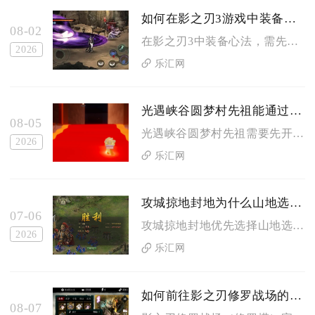
如何在影之刃3游戏中装备心法
08-02
在影之刃3中装备心法，需先进入心法界面选择对应心法，再将其嵌...
2026
乐汇网
光遇峡谷圆梦村先祖能通过什么方式解锁
08-05
光遇峡谷圆梦村先祖需要先开启霞谷隐藏通道进入地图，找到向导先...
2026
乐汇网
攻城掠地封地为什么山地选址重要
07-06
攻城掠地封地优先选择山地选址，核心是山地兼具专属战车资源产出...
2026
乐汇网
如何前往影之刃修罗战场的位置
08-07