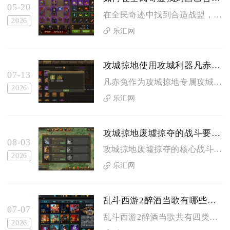
05-20
在全民奇迹中找到合适战盟，核心是先明确自身定位与需求，再通过...
2026
乐汇网
攻城掠地使用攻城利器凡赤兔有何技巧
07-13
凡赤兔作为攻城掠地专属攻城坐骑，核心使用逻辑为匹配骑兵爆发武...
2026
乐汇网
攻城掠地废墟掠夺的战斗要素是什么
08-03
攻城掠地废墟掠夺的核心战斗要素分为权限解锁门槛、武将阵容与装...
2026
乐汇网
乱斗西游2醉酒当歌有哪些隐藏任务
07-07
乱斗西游2醉酒当歌共有四类隐藏任务，分别是三宝箱全收集隐藏任...
2026