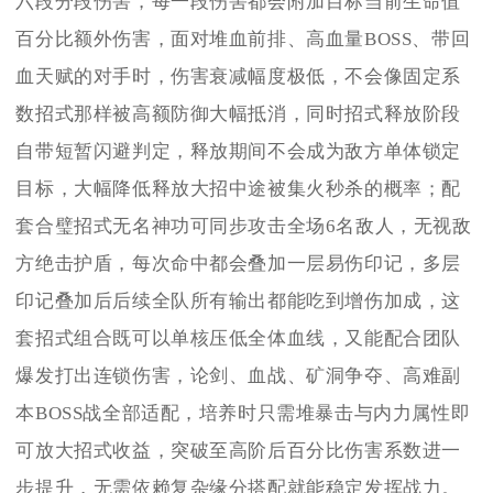
六段分段伤害，每一段伤害都会附加目标当前生命值
百分比额外伤害，面对堆血前排、高血量BOSS、带回
血天赋的对手时，伤害衰减幅度极低，不会像固定系
数招式那样被高额防御大幅抵消，同时招式释放阶段
自带短暂闪避判定，释放期间不会成为敌方单体锁定
目标，大幅降低释放大招中途被集火秒杀的概率；配
套合璧招式无名神功可同步攻击全场6名敌人，无视敌
方绝击护盾，每次命中都会叠加一层易伤印记，多层
印记叠加后后续全队所有输出都能吃到增伤加成，这
套招式组合既可以单核压低全体血线，又能配合团队
爆发打出连锁伤害，论剑、血战、矿洞争夺、高难副
本BOSS战全部适配，培养时只需堆暴击与内力属性即
可放大招式收益，突破至高阶后百分比伤害系数进一
步提升，无需依赖复杂缘分搭配就能稳定发挥战力。