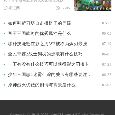
花千骨手游回血需要优先把控灵宠技能释放节奏、神器冷却循环、吸...
乐汇网
07-05
如何判断刀塔自走棋棋子的等级
07-17
帝王三国武将的优秀属性是什么
06-03
哪种技能链在影之刃3中被称为炽刃最强
07-19
全民奇迹2战士翎羽的选取有什么技巧
06-07
一下有没有什么技巧可以获得影之刃橙卡
07-21
少年三国志2迷雾仙踪的关卡有哪些要注意的地方
06-22
原神烈火优菈的剧情与背景是什么
07-02
Copyright © 2018-2026 lehui033.com All Rights Reserved.