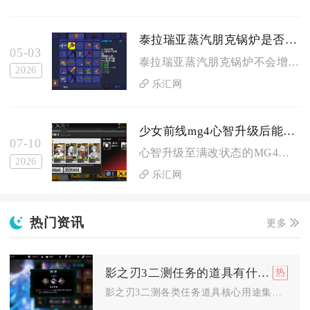
泰拉瑞亚蒸汽朋克锅炉是否会增加资源收集速度
05-03
泰拉瑞亚蒸汽朋克锅炉不会增加资源收集速度，它仅是一个困难模式...
2026
乐汇网
少女前线mg4心智升级后能否应对更强大的敌人
07-10
心智升级至满改状态的MG4完全具备稳定应对高护甲、高血量、多...
2026
乐汇网
热门资讯
更多
影之刃3二测任务的道具有什么用
影之刃3二测各类任务道具核心用途集中在资源兑换、装备养成、心...