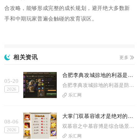
合攻略，能够形成完整的成长规划，避开绝大多数新
手和中期玩家普遍会触碰的发育误区。
相关资讯
更多
合肥李典攻城掠地的利器是什么
05-20
合肥李典攻城掠地的利器是防御特化的技能机制、顶配生存装备、盾...
2026
乐汇网
大掌门双慕容谁才是绝对的强者
08-06
双慕容之中慕容博是综合场景下的绝对强者，慕容复仅能作为配套辅...
2026
乐汇网