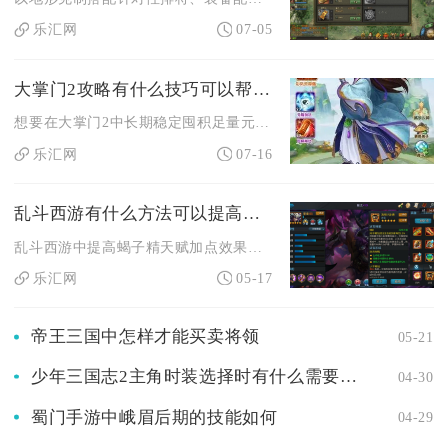
乐汇网
07-05
大掌门2攻略有什么技巧可以帮助存储足够的元宝
想要在大掌门2中长期稳定囤积足量元宝，核心思路是搭建全渠道稳...
乐汇网
07-16
乱斗西游有什么方法可以提高蝎子天赋的加点效果
乱斗西游中提高蝎子精天赋加点效果，核心在于优先点满蝎毒联动天...
乐汇网
05-17
帝王三国中怎样才能买卖将领
05-21
少年三国志2主角时装选择时有什么需要注意的
04-30
蜀门手游中峨眉后期的技能如何
04-29