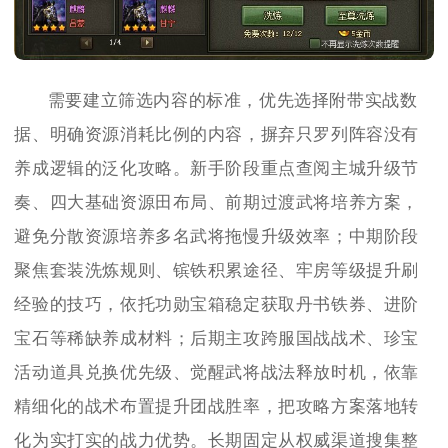
需要建立筛选内容的标准，优先选择附带实战数
据、明确资源消耗比例的内容，摒弃只罗列阵容没有
养成逻辑的泛化攻略。新手阶段重点查阅主城升级节
奏、四大基础资源田布局、前期过渡武将培养方案，
避免分散资源培养多名武将拖慢升级效率；中期阶段
聚焦套装洗炼规则、镔铁积累途径、牢房等级提升刷
经验的技巧，依托功勋宝箱稳定获取丹书铁券、进阶
宝石等稀缺养成材料；后期主攻跨服国战战术、珍宝
活动道具兑换优先级、觉醒武将战法释放时机，依靠
精细化的战术布置提升团战胜率，把攻略方案落地转
化为实打实的战力优势。长期固定从权威渠道搜集整