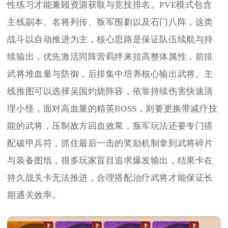
性练习才能兼顾资源获取与竞技排名。PVE模式包含
主线副本、名将列传、叛军围剿以及石门八阵，这类
战斗以自动推进为主，核心思路是保证队伍续航与持
续输出，优先激活同阵营羁绊来拉高整体属性，前排
武将堆血量与防御，后排集中培养核心输出武将。主
线推图可以选择吴国灼烧阵容，依靠持续伤害快速清
理小怪，面对高血量的精英BOSS，则要更换带减疗技
能的武将，压制敌方回血效果，叛军玩法还要专门搭
配破甲兵符，抓住最后一击的奖励机制拿到武将碎片
与装备图纸，很多玩家盲目追求爆发输出，结果卡在
持久战关卡无法推进，合理搭配治疗武将才能保证长
期通关效率。