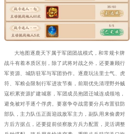
大地图逐鹿天下属于军团团战模式，和常规卡牌
战斗有着本质区别，除了武将对战之外，还要兼顾行
军资源、城防驻军与军团协作。逐鹿玩法里士气、虎
符、军粮会限制行军进攻节奏，前期优先清理野外贼
寇积累资源扩建城塞，军团成员抱团迁城连成领地，
避免被对手逐个俘虏。要塞争夺战需要分兵布置驻防
部队，主力队伍正面迎战敌军主力，副队用来偷袭对
方后方据点，还要提前侦察敌方兵力配置，灵活调整