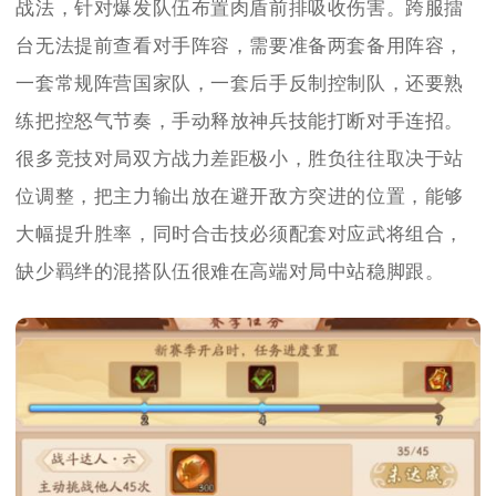
战法，针对爆发队伍布置肉盾前排吸收伤害。跨服擂
台无法提前查看对手阵容，需要准备两套备用阵容，
一套常规阵营国家队，一套后手反制控制队，还要熟
练把控怒气节奏，手动释放神兵技能打断对手连招。
很多竞技对局双方战力差距极小，胜负往往取决于站
位调整，把主力输出放在避开敌方突进的位置，能够
大幅提升胜率，同时合击技必须配套对应武将组合，
缺少羁绊的混搭队伍很难在高端对局中站稳脚跟。