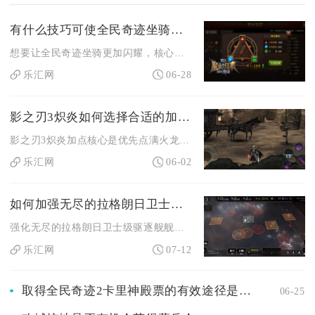
有什么技巧可使全民奇迹坐骑更加闪耀
想要让全民奇迹坐骑更加闪耀，核心在于高阶进阶、满配传说六件套...
乐汇网
06-28
影之刃3炽炎如何选择合适的加点方案
影之刃3炽炎加点核心是优先点满火龙卷、巨刃波、烈焰斩三大输出...
乐汇网
06-02
如何加强无尽的拉格朗日卫士级驱逐舰的舰炮火力
强化无尽的拉格朗日卫士级驱逐舰舰炮火力，核心依靠武器系统技术...
乐汇网
07-12
取得全民奇迹2卡里神殿票的有效途径是什么
06-25