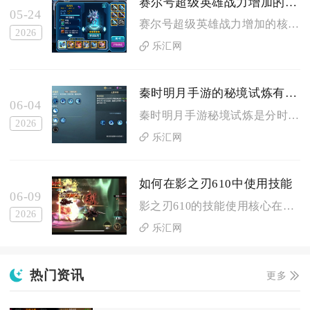
赛尔号超级英雄战力增加的方式有哪些
05-24
赛尔号超级英雄战力增加的核心方式有精灵养成、装备强化、天命羁...
2026
乐汇网
秦时明月手游的秘境试炼有什么特点
06-04
秦时明月手游秘境试炼是分时开放、兵种策略绑定、星级进度驱动、...
2026
乐汇网
如何在影之刃610中使用技能
06-09
影之刃610的技能使用核心在于连招链的无缝衔接、杀意资源的精...
2026
乐汇网
热门资讯
更多