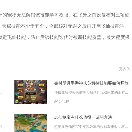
升的宠物无法解锁该技能学习权限。在飞升之前反复核对三项硬
、天赋技能不少于五个，全部核对无误之后再开启飞仙技能学
锁定飞仙技能，防止后续技能迭代时被新技能覆盖，最大程度保
更多
秦时明月手游神扶苏解控技能要如何释放
两类代言相关名称，官方签约固定代言人名为刘凡菲，同时早期服务器开展过玩家海选代言活动，海选胜出玩家代表为王笑...
神扶苏解控效果依托大招举世无双附带的山有扶苏被动触发，要等己方多名核心弟子被眩晕、封印、中毒等负面状态覆盖，且不存在裁决...
乐汇网
忘仙挖宝有什么值得一试的方法
张辽幻晶核心用途分为两大板块，一是集齐100枚完成红张辽幻紫转化为紫金战神张辽，二是幻紫完成后持续消耗用于紫金张辽升星，...
想要在忘仙挖宝中实现效率与收益双丰收，核心在于分级准备、精准定位、策略结算三大要点，熟练运用后可大幅提升稀有道具获取率，...