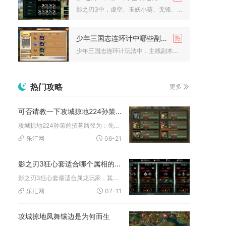
影之刃3中，虚空、玉妖小葵、无锋、魔弦是最适配结界效果的四大...
少年三国志连环计中哪些副本可以快速获得经验和资源
少年三国志连环计玩法中，主线副本、经验副本、名将列传、日常资...
热门攻略
更多
可否请教一下攻城掠地224孙策的招募路径
攻城掠地224孙策的招募路径为：先通关224级副本解锁孙策紫...
乐汇网
06-21
影之刃3狂心套适合哪个属相的玩家
影之刃3狂心套最适合属龙玩家，其余属相搭配狂心套都会出现属性...
乐汇网
07-11
攻城掠地凤舞镶边是为何而生