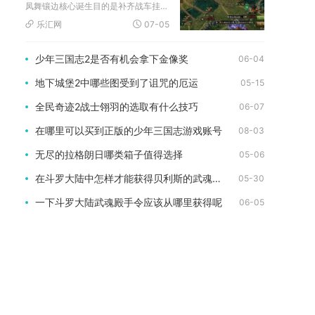
凤舞镶边核心诞生目的是补齐战车挂件体系短板、和龙纹顶盖凑齐龙...
乐汇网
07-05
少年三国志2是否有机会拿下金像奖
06-04
地下城堡2中哪些图受到了诅咒的厄运
05-15
全民奇迹2战士翎羽的选取有什么技巧
06-07
在哪里可以买到正版的少年三国志游戏账号
08-03
无尽的拉格朗日哪类箱子值得选择
05-06
在斗罗大陆中怎样才能获得贝利斯的武魂觉醒
05-30
一下斗罗大陆武魂殿手令应该从哪里获得呢
06-05