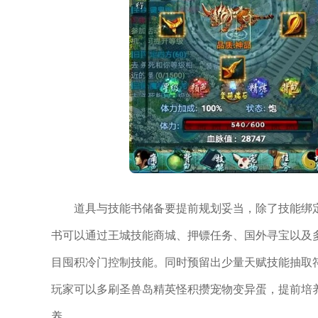
道具与技能书储备要提前规划妥当，除了技能绑
书可以通过王城技能商城、押镖任务、国外寻宝以及
目囤积冷门控制技能。同时预留出少量天赋技能抽取
玩家可以多刷圣兽岛精英怪积攒宠物变异蛋，提前培
养。