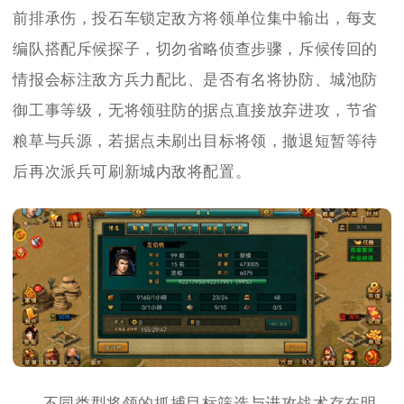
前排承伤，投石车锁定敌方将领单位集中输出，每支
编队搭配斥候探子，切勿省略侦查步骤，斥候传回的
情报会标注敌方兵力配比、是否有名将协防、城池防
御工事等级，无将领驻防的据点直接放弃进攻，节省
粮草与兵源，若据点未刷出目标将领，撤退短暂等待
后再次派兵可刷新城内敌将配置。
不同类型将领的抓捕目标筛选与进攻战术存在明