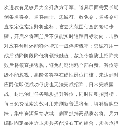
次进攻有足够兵力全歼敌方守军。道具层面需要长期
储备名将令、名将画册、忠诚符、赦免令，名将令可
直接定位指定野将坐标，省去大范围侦查的繁琐步
骤，开启名将画册后不仅能实时追踪目标动向，击败
对应将领时还能额外增加一成俘虏概率；忠诚符用于
战后劝降阶段降低将领抵触值，赦免令能防止招降失
败后将领直接逃脱，避免前期消耗全部白费。爵位等
级不能忽视，高阶名将存在硬性爵位门槛，未达到对
应爵位即便成功俘虏也无法完成招降，日常完成国
战、封地治理任务稳步提升爵位，同时囤积招贤榜，
每日免费搜索次数可用来刷新普通将领，填补编队空
缺，集中资源留给攻城、剿匪抓捕高品质名将。兵力
编队固定采用近卫步兵搭配投石车的组合，步兵承担