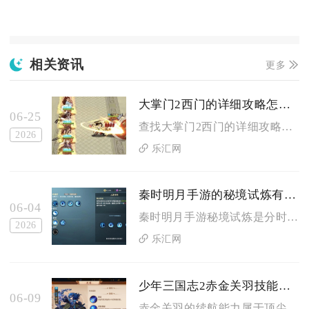
相关资讯
更多
大掌门2西门的详细攻略怎么查找
06-25
查找大掌门2西门的详细攻略，核心是优先锁定极限培养、阵容搭配...
2026
乐汇网
秦时明月手游的秘境试炼有什么特点
06-04
秦时明月手游秘境试炼是分时开放、兵种策略绑定、星级进度驱动、...
2026
乐汇网
少年三国志2赤金关羽技能的续航能力如何
06-09
赤金关羽的续航能力属于顶尖水准，兼具强生存、稳定回怒与持续压...