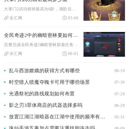
大掌门2武功精研最高为6阶，满阶后可解锁全部属性加成与特效，...
乐汇网
05-06
全民奇迹2中的幽暗密林要如何完成探索任务
完整完成全民奇迹2幽暗密林探索任务需要按魔法师协会、古代遗迹...
乐汇网
08-01
乱斗西游嫦娥的获得方式有哪些
06-10
时空猎人猎魔夺魄卡可用于哪些场景
07-30
光遇祭祀的路线规划如何布置
07-29
影之刃3罪体商店的武器选择多吗
06-29
放置江湖江湖暗器在江湖中使用的频率有多高
05-31
诛仙手游五毒加点需要注重技能连击吗
08-09