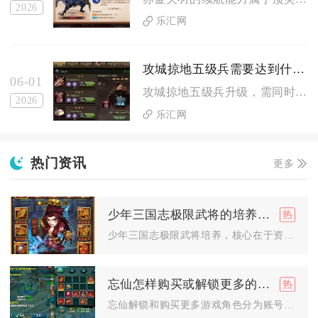
2026
乐汇网
攻城掠地五级兵需要达到什么条件才能升级
06-01
攻城掠地五级兵升级，需同时满足主城等级100级、对应军营30...
2026
乐汇网
热门资讯
更多
少年三国志极限武将的培养还有哪些值得探索的方法
少年三国志极限武将培养，核心在于资源极致倾斜与多维系统深挖，...
忘仙怎样购买或解锁更多的游戏角色
忘仙解锁和购买更多游戏角色分为账号新建存档角色、本体转职切换...