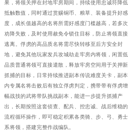
果，将领关押在封地牢房期间，持续使用忠诚符降低
抵触数值，同时通过赏赐铜币、粮草、装备提升好感
度，成长值越高的名将所需好感度门槛越高，若多次
劝降失败，及时使用赦免令锁住目标，防止将领直接
逃离。俘虏的高品质名将需尽快转移至后方安全封
地，避免其他玩家发兵攻城劫走牢房内将领，闲置低
品质普通将领可直接遣散，释放牢房空间用于关押新
抓捕的目标，日常持续推进副本传说难度关卡，副本
内专属名将击败后有独立俘虏判定，携带带有俘虏增
幅战技的武将带队挑战副本，能进一步提升抓捕产
出，长期按照这套侦查、配兵、控忠诚、战后维稳的
流程循环操作，即可稳定积累各类骑、步、弓、勇士
系将领，搭建完整作战编队。