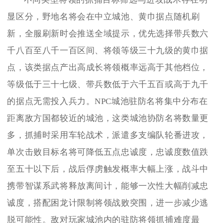
显区分，野地名将会在中立城池、黄巾据点随机刷
新，全服刷新时会推送全域提示，优先选择带兵数六
千八百至八千一百区间、将领等级三十九级的黄巾据
点，该类据点产出高成长将领概率远高于其他档位，
等级低于三十七级、带兵数低于六千五百或高于九千
的据点无需投入兵力。NPC城池驻防名将集中分布在
距离敌方国都较近的城池，这类城池协防名将数量更
多，抓捕时采用车轮战术，派遣多支编队轮番进攻，
单次击败目标名将可降低五点忠诚度，忠诚度数值跌
至五十以下后，战后俘虏触发概率大幅上涨，战斗中
携带智谋系武将释放离间计，能够一次性大幅削减忠
诚度，搭配困龙计限制将领战败突围，进一步减少逃
脱可能性。敌对玩家城池内的驻防将领抓捕难度最