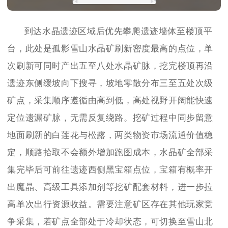
到达水晶遗迹区域后优先攀爬遗迹墙体至楼顶平
台，此处是孤影雪山水晶矿刷新密度最高的点位，单
次刷新可同时产出五至八处水晶矿脉，挖完楼顶再沿
遗迹东侧缓坡向下搜寻，坡地零散分布三至五处次级
矿点，采集顺序遵循由高到低，高处视野开阔能快速
定位遗漏矿脉，无需反复绕路。挖矿过程中同步留意
地面刷新的白莲花与松露，两类物资市场流通价值稳
定，顺路拾取不会额外增加跑图成本，水晶矿全部采
集完毕后可前往遗迹西侧黑宝箱点位，宝箱有概率开
出魔晶、高级工具添加剂等挖矿配套材料，进一步拉
高单次出行资源收益。需要注意矿区存在其他玩家竞
争采集，若矿点全部处于冷却状态，可切换至雪山北