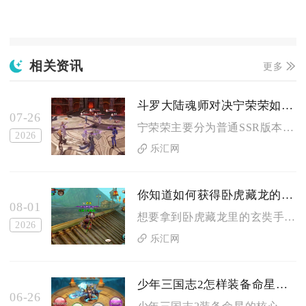
相关资讯
更多
斗罗大陆魂师对决宁荣荣如何获得
07-26
宁荣荣主要分为普通SSR版本与SP九彩神女宁荣荣两种获取途径...
2026
乐汇网
你知道如何获得卧虎藏龙的玄奘手信吗
08-01
想要拿到卧虎藏龙里的玄奘手信，核心方式是完成玄奘系列的长线奇...
2026
乐汇网
少年三国志2怎样装备命星才能更好地发挥作用
06-26