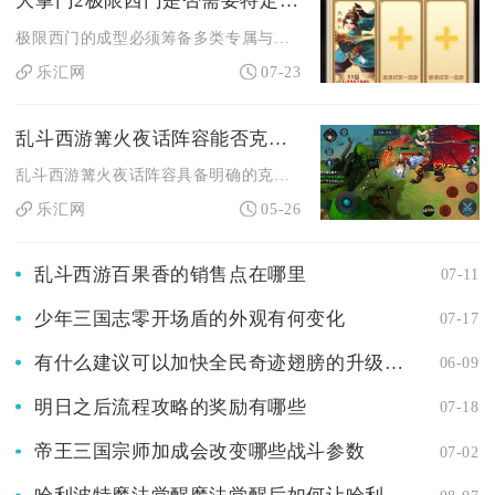
大掌门2极限西门是否需要特定道具
极限西门的成型必须筹备多类专属与稀有道具，分为角色突破、装备...
乐汇网
07-23
乱斗西游篝火夜话阵容能否克制其他阵容
乱斗西游篝火夜话阵容具备明确的克制链，主流菜刀队、法爆队与破...
乐汇网
05-26
乱斗西游百果香的销售点在哪里
07-11
少年三国志零开场盾的外观有何变化
07-17
有什么建议可以加快全民奇迹翅膀的升级进度
06-09
明日之后流程攻略的奖励有哪些
07-18
帝王三国宗师加成会改变哪些战斗参数
07-02