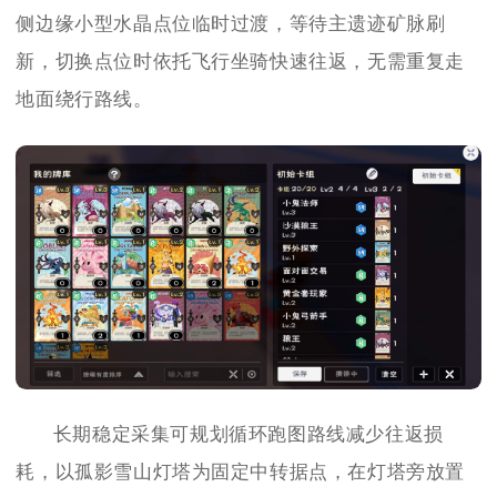
侧边缘小型水晶点位临时过渡，等待主遗迹矿脉刷
新，切换点位时依托飞行坐骑快速往返，无需重复走
地面绕行路线。
长期稳定采集可规划循环跑图路线减少往返损
耗，以孤影雪山灯塔为固定中转据点，在灯塔旁放置