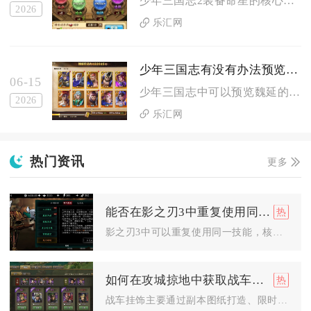
少年三国志2装备命星的核心是按武将定位匹配属性、优先激活命星...
2026
乐汇网
少年三国志有没有办法预览魏延的不同变装效果
06-15
少年三国志中可以预览魏延的不同变装效果，核心通过武将详情页、...
2026
乐汇网
热门资讯
更多
能否在影之刃3中重复使用同一技能
影之刃3中可以重复使用同一技能，核心是通过技能复制功能与冷却...
如何在攻城掠地中获取战车挂饰
战车挂饰主要通过副本图纸打造、限时活动获取与商城直购三大核心...