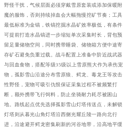
野怪干扰，气候层面必须穿戴雪原套装或添加保暖附
魔的服饰，否则持续掉血会大幅拖慢挖矿节奏；工具
最低标准为金镐，铁镐挖掘水晶矿效率极低，有条件
可提前打造水晶镐进一步缩短单次采集时长，背包预
留足量储物空间，同时携带睡袋、储物箱方便中途寄
存矿石避免负重过载。战斗配置上准备中阶近战武器
与回血食物，搭配等级35级以上雪原熊大作为承伤宠
物，孤影雪山沿途分布雪原狼、鳄龙、毒龙王等攻击
性野怪，宠物可吸引仇恨保证采集过程不被频繁打
断，额外携带飞行饲料，防止坐骑耐力耗尽被困山
地。路线起点优先选择孤影雪山灯塔传送点，未解锁
灯塔则从暮光山角灯塔沿西侧光耀丘陵一路向北行
进，沿途避开鳄龙密集刷新的河谷地带，沿高地平缓