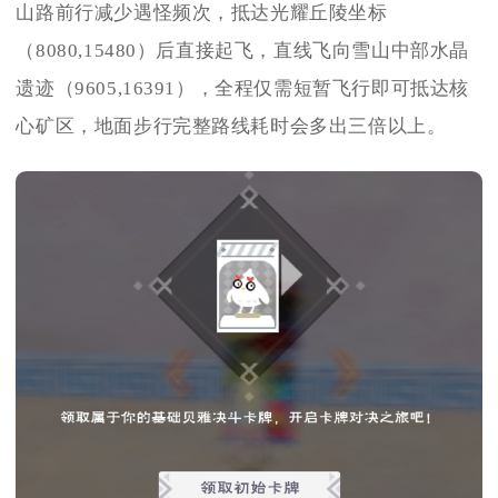
山路前行减少遇怪频次，抵达光耀丘陵坐标
（8080,15480）后直接起飞，直线飞向雪山中部水晶
遗迹（9605,16391），全程仅需短暂飞行即可抵达核
心矿区，地面步行完整路线耗时会多出三倍以上。