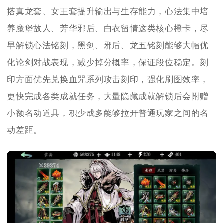
搭真龙套、女王套提升输出与生存能力，心法集中培
养魔堡故人、芳华邪后、白衣留情这类核心橙卡，尽
早解锁心法铭刻，黑剑、邪后、龙五铭刻能够大幅优
化论剑对战表现，减少掉分概率，保证段位稳定。刻
印方面优先兑换血咒系列攻击刻印，强化刷图效率，
更快完成各类成就任务，大量隐藏成就解锁后会附赠
小额名动道具，积少成多能够拉开普通玩家之间的名
动差距。