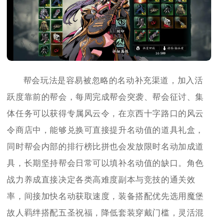
帮会玩法是容易被忽略的名动补充渠道，加入活
跃度靠前的帮会，每周完成帮会突袭、帮会征讨、集
体任务可以获得专属风云令，在京西十字路口的风云
令商店中，能够兑换可直接提升名动值的道具礼盒，
同时帮会内部的排行榜比拼也会发放限时名动加成道
具，长期坚持帮会日常可以填补名动值的缺口。角色
战力养成直接决定各类高难度副本与竞技的通关效
率，间接加快名动获取速度，装备搭配优先选用魔堡
故人羁绊搭配五圣祝福，降低套装穿戴门槛，灵活混