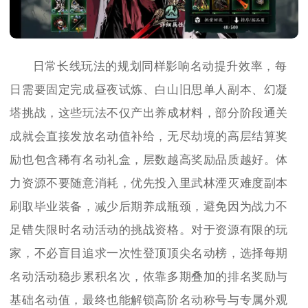
日常长线玩法的规划同样影响名动提升效率，每
日需要固定完成昼夜试炼、白山旧思单人副本、幻凝
塔挑战，这些玩法不仅产出养成材料，部分阶段通关
成就会直接发放名动值补给，无尽劫境的高层结算奖
励也包含稀有名动礼盒，层数越高奖励品质越好。体
力资源不要随意消耗，优先投入里武林湮灭难度副本
刷取毕业装备，减少后期养成瓶颈，避免因为战力不
足错失限时名动活动的挑战资格。对于资源有限的玩
家，不必盲目追求一次性登顶顶尖名动榜，选择每期
名动活动稳步累积名次，依靠多期叠加的排名奖励与
基础名动值，最终也能解锁高阶名动称号与专属外观