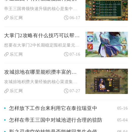
帝王三国将领快速升级的核心是集中资源主攻核心将领、高效刷取野...
乐汇网
06-17
大掌门2攻略有什么技巧可以帮助存储足够的元宝
想要在大掌门2中长期稳定囤积足量元宝，核心思路是搭建全渠道稳...
乐汇网
07-16
攻城掠地在哪里能积攒丰富的经验
攻城掠地积攒大量经验的核心渠道集中在影子驻防国战战场、重复挑...
乐汇网
07-27
怎样放下工作台来利用它在泰拉瑞亚中
05-16
怎样在帝王三国中对城池进行合理的驻防
05-04
影之刃虚空的技能是否能够回复生命值
08-04