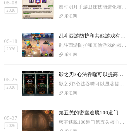
05-08
秦时明月手游卫庄技能进化核心消耗为卫庄信物、三类觉醒石与海量...
2026
乐汇网
乱斗西游防护和其他游戏有何不同
05-18
乱斗西游防护和其他游戏的核心不同，在于采用防护-穿透-防御三...
2026
乐汇网
影之刃3心法吞噬可以提高角色战力吗
05-25
影之刃3心法吞噬可以显著提高角色战力，是游戏里核心且高效的养...
2026
乐汇网
第五关的密室逃脱100道门该怎么解决
05-27
密室逃脱100道门第五关核心解法是：先在桌面抽屉拿到放大镜，...
2026