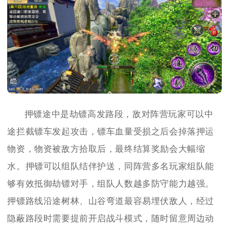
押镖途中是劫镖高发路段，敌对阵营玩家可以中
途拦截镖车发起攻击，镖车血量受损之后会掉落押运
物资，物资被敌方拾取后，最终结算奖励会大幅缩
水。押镖可以组队结伴护送，同阵营多名玩家组队能
够有效抵御劫镖对手，组队人数越多防守能力越强。
押镖路线沿途树林、山谷弯道最容易埋伏敌人，经过
隐蔽路段时需要提前开启战斗模式，随时留意周边动