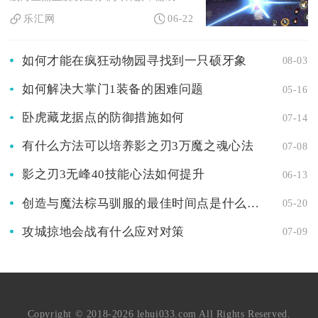
乐汇网
06-22
如何才能在疯狂动物园寻找到一只硕牙象
08-03
如何解决大掌门1装备的困难问题
05-16
卧虎藏龙据点的防御措施如何
07-14
有什么方法可以培养影之刃3万魔之魂心法
07-08
影之刃3无峰40技能心法如何提升
06-13
创造与魔法棕马驯服的最佳时间点是什么时候
05-20
攻城掠地会战有什么应对对策
07-09
Copyright © 2018-2026 lehui033.com All Rights Reserved.