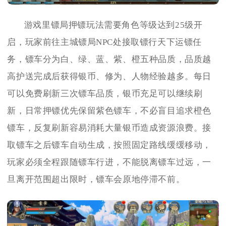
游戏里镖局押镖玩法需要角色等级达到25级开
启，玩家前往主城镖局NPC处接取镖行天下运镖任
务，镖车分为白、绿、蓝、紫、橙五种品质，品质越
高护送完成后获得银币、修为、人物经验越多。每日
可以免费刷新三次镖车品质，银币充足可以继续刷
新，日常押镖优先保留紫色镖车，不必盲目追求橙色
镖车，反复刷新容易消耗大量银币造成资源浪费。接
取镖车之后镖车自动生成，按照固定路线缓缓移动，
玩家必须全程跟随镖车行进，不能脱离镖车过远，一
旦离开范围超出限时，镖车会原地停滞不前。