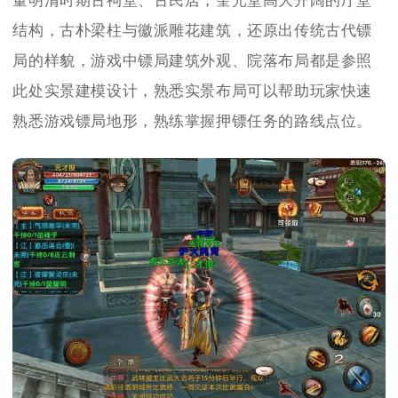
量明清时期古祠堂、古民居，奎光堂高大开阔的厅堂
结构，古朴梁柱与徽派雕花建筑，还原出传统古代镖
局的样貌，游戏中镖局建筑外观、院落布局都是参照
此处实景建模设计，熟悉实景布局可以帮助玩家快速
熟悉游戏镖局地形，熟练掌握押镖任务的路线点位。