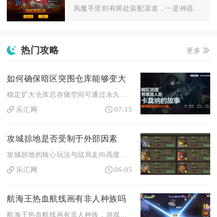
风魔手里剑有两处装配渠道，一是神器系统专属装备栏，二是忍具背...
热门攻略
更多
如何确保暗区突围仓库能够变大
稳定扩大仓库总存储空间可通过永久基础格位解锁、分类容器箱补充...
乐汇网
07-15
攻城掠地是否受制于外部因素
攻城掠地的核心玩法与战局走向高度受制于外部因素，服务器环境、...
乐汇网
06-05
航海王热血航线画有非人种族吗
航海王热血航线画有非人种族，游戏完整收录了原作世界观里的多个...