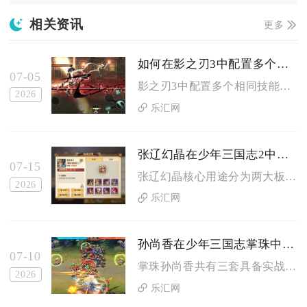
相关资讯
更多
如何在影之刃3中配置多个相同的技能
07-05
影之刃3中配置多个相同技能，核心方式是通过技能详情页的新增技...
2026
乐汇网
张辽幻晶在少年三国志2中怎样使用
07-15
张辽幻晶核心用途分为两大板块，一是集齐100枚完成红张辽幻紫...
2026
乐汇网
孙尚香在少年三国志掌珠中有哪些潜力阵容可以尝试
07-10
掌珠孙尚香共有三套具备实战潜力的成型阵容，分别是平民灼烧吴弓...
2026
乐汇网