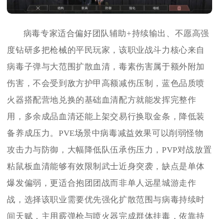
病毒专家适合偏好团队辅助+持续输出、不愿高强
度钻研多把枪械的平民玩家，该职业战斗力核心来自
病毒子弹与大范围扩散血清，毒素伤害属于额外附加
伤害，不会受到敌方护甲高额减伤压制，蓝色品质喷
火器搭配营地兑换的基础血清配方就能发挥完整作
用，多余成品血清还能上架交易行换取金条，降低装
备养成压力。PVE场景中病毒减益效果可以削弱怪物
攻击力与防御，大幅降低队伍承伤压力，PVP对战放置
粘鼠板血清能够有效限制武士近身突袭，缺点是单体
爆发偏弱，更适合抱团团战而非单人远星城游走作
战，选择该职业需要优先强化扩散范围与病毒持续时
间天赋，主用霰弹枪与喷火器完成群体挂毒，依靠持