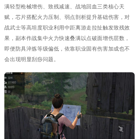
满轻型枪械增伤、致残减速、战地回血三类核心天
赋，芯片搭配火力压制、弱点剖析提升基础伤害，对
战武士等高坦度职业利用中距离游走拉扯触发致残效
果，副本作战集中火力快速叠满以点破面增伤层数，
即便防具淬炼等级偏低，依靠职业固有伤害加成也不
会出现明显刮痧问题。