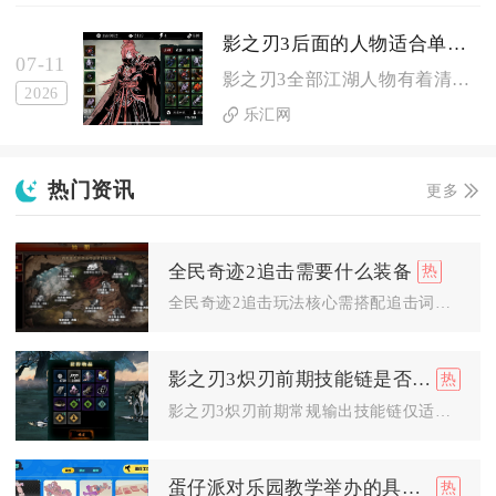
影之刃3后面的人物适合单人还是组队
07-11
影之刃3全部江湖人物有着清晰的单刷与组队适配划分，绝大多数输...
2026
乐汇网
热门资讯
更多
全民奇迹2追击需要什么装备
全民奇迹2追击玩法核心需搭配追击词缀卓越饰品三件套、适配控制...
影之刃3炽刃前期技能链是否适合进行团队合作
影之刃3炽刃前期常规输出技能链仅适合低难度组队副本，高难多人...
蛋仔派对乐园教学举办的具体地点是哪里