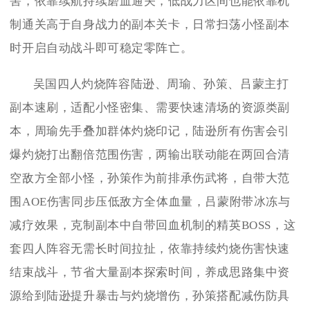
害，依靠续航持续磨血通关，低战力区间也能依靠机
制通关高于自身战力的副本关卡，日常扫荡小怪副本
时开启自动战斗即可稳定零阵亡。
吴国四人灼烧阵容陆逊、周瑜、孙策、吕蒙主打
副本速刷，适配小怪密集、需要快速清场的资源类副
本，周瑜先手叠加群体灼烧印记，陆逊所有伤害会引
爆灼烧打出翻倍范围伤害，两输出联动能在两回合清
空敌方全部小怪，孙策作为前排承伤武将，自带大范
围AOE伤害同步压低敌方全体血量，吕蒙附带冰冻与
减疗效果，克制副本中自带回血机制的精英BOSS，这
套四人阵容无需长时间拉扯，依靠持续灼烧伤害快速
结束战斗，节省大量副本探索时间，养成思路集中资
源给到陆逊提升暴击与灼烧增伤，孙策搭配减伤防具