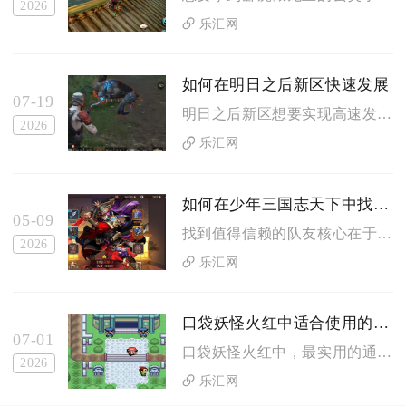
2026
乐汇网
如何在明日之后新区快速发展
07-19
明日之后新区想要实现高速发育，核心逻辑是优先拉满三围熟练度快...
2026
乐汇网
如何在少年三国志天下中找到值得信赖的队友
05-09
找到值得信赖的队友核心在于筛选战力稳定、阵容互补、社交履约度...
2026
乐汇网
口袋妖怪火红中适合使用的阵容有哪些
07-01
口袋妖怪火红中，最实用的通关阵容以御三家核心、胡地、卡比兽、...
2026
乐汇网