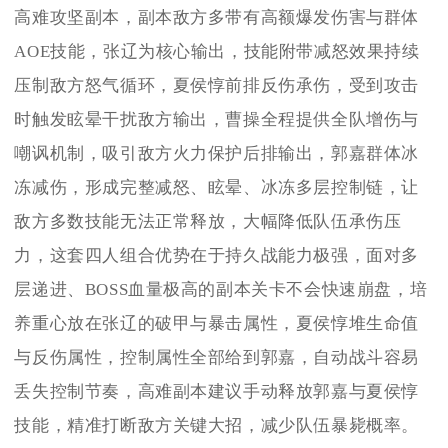
高难攻坚副本，副本敌方多带有高额爆发伤害与群体
AOE技能，张辽为核心输出，技能附带减怒效果持续
压制敌方怒气循环，夏侯惇前排反伤承伤，受到攻击
时触发眩晕干扰敌方输出，曹操全程提供全队增伤与
嘲讽机制，吸引敌方火力保护后排输出，郭嘉群体冰
冻减伤，形成完整减怒、眩晕、冰冻多层控制链，让
敌方多数技能无法正常释放，大幅降低队伍承伤压
力，这套四人组合优势在于持久战能力极强，面对多
层递进、BOSS血量极高的副本关卡不会快速崩盘，培
养重心放在张辽的破甲与暴击属性，夏侯惇堆生命值
与反伤属性，控制属性全部给到郭嘉，自动战斗容易
丢失控制节奏，高难副本建议手动释放郭嘉与夏侯惇
技能，精准打断敌方关键大招，减少队伍暴毙概率。