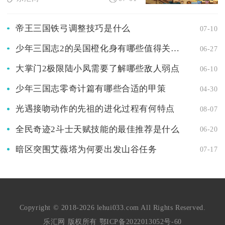
帝王三国铁弓调整技巧是什么
07-10
少年三国志2的吴国橙化身有哪些值得关注的地方
06-27
大掌门2极限陆小凤需要了解哪些敌人弱点
06-10
少年三国志零奇计篇有哪些合适的甲策
04-30
光遇接吻动作的先祖的进化过程有何特点
08-07
全民奇迹2斗士天赋技能的最佳推荐是什么
06-20
暗区突围艾薇塔为何要出发山谷任务
07-17
Copyright © 2018-2026 lehui033.com All Rights Reserved.
乐汇网 版权所有
鄂ICP备2022013052号-60