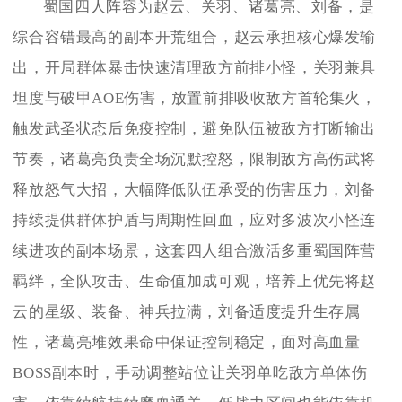
蜀国四人阵容为赵云、关羽、诸葛亮、刘备，是
综合容错最高的副本开荒组合，赵云承担核心爆发输
出，开局群体暴击快速清理敌方前排小怪，关羽兼具
坦度与破甲AOE伤害，放置前排吸收敌方首轮集火，
触发武圣状态后免疫控制，避免队伍被敌方打断输出
节奏，诸葛亮负责全场沉默控怒，限制敌方高伤武将
释放怒气大招，大幅降低队伍承受的伤害压力，刘备
持续提供群体护盾与周期性回血，应对多波次小怪连
续进攻的副本场景，这套四人组合激活多重蜀国阵营
羁绊，全队攻击、生命值加成可观，培养上优先将赵
云的星级、装备、神兵拉满，刘备适度提升生存属
性，诸葛亮堆效果命中保证控制稳定，面对高血量
BOSS副本时，手动调整站位让关羽单吃敌方单体伤