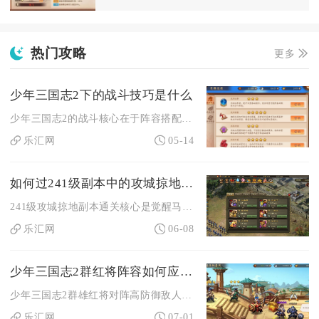
热门攻略
更多
少年三国志2下的战斗技巧是什么
少年三国志2的战斗核心在于阵容搭配、站位布局、技能释放时机、...
乐汇网
05-14
如何过241级副本中的攻城掠地关卡
241级攻城掠地副本通关核心是觉醒马超封技+周泰主力输出+高...
乐汇网
06-08
少年三国志2群红将阵容如何应对高防御敌人
少年三国志2群雄红将对阵高防御敌人，核心解法是用吕布+貂蝉+...
乐汇网
07-01