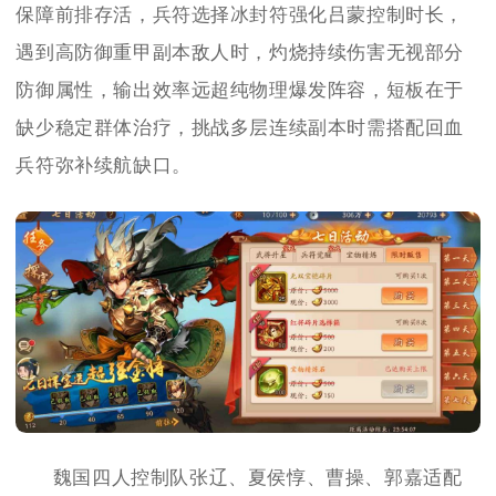
保障前排存活，兵符选择冰封符强化吕蒙控制时长，
遇到高防御重甲副本敌人时，灼烧持续伤害无视部分
防御属性，输出效率远超纯物理爆发阵容，短板在于
缺少稳定群体治疗，挑战多层连续副本时需搭配回血
兵符弥补续航缺口。
魏国四人控制队张辽、夏侯惇、曹操、郭嘉适配