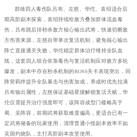
群雄四人毒伤队吕布、左慈、华佗、袁绍适合后
期高阶副本探索，袁绍持续给敌方叠加群体流血毒
伤，吕布跳后排秒杀敌方核心输出武将，快速切断敌
方伤害来源，左慈自带单次复活机制，避免核心输出
阵亡直接通关失败，华佗稳定群体治疗维持全队血
线，这套四人组合依靠毒伤与复活机制应对敌方多轮
爆发，副本中存在秒杀机制的BOSS关卡表现突出，同
阵营羁绊提升全队暴击与伤害加成，养成时优先拉满
吕布输出属性，左慈保证基础星级解锁复活天赋，华
佗仅需提升治疗强度即可，该阵容成型门槛略高于
蜀、吴阵容，前期武将获取难度偏高，更适合已有一
定武将储备的玩家使用，清理普通小怪副本效率不如
吴国灼烧队，主打高阶副本攻坚使用。