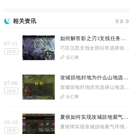
相关资讯
更多
如何解答影之刃3支线任务巧言沉思中的问题
07-11
巧言沉思支线全部问答选择依次为：因材施教、深致白雪、争命之劫...
2026
乐汇网
攻城掠地封地为什么山地选址重要
07-06
攻城掠地封地优先选择山地选址，核心是山地兼具专属战车资源产出...
2026
乐汇网
夏侯如何实现攻城掠地紫气环绕
05-10
夏侯惇实现攻城掠地紫气环绕，核心是将其晋升为紫将并完成觉醒，...
2026