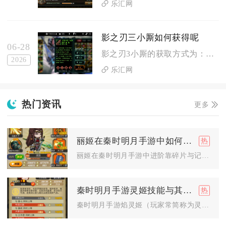
乐汇网
影之刃三小厮如何获得呢
06-28
影之刃3小厮的获取方式为：任意角色达到55级，触发并完成“组...
2026
乐汇网
热门资讯
更多
丽姬在秦时明月手游中如何进阶和培养
丽姬在秦时明月手游中进阶靠碎片与记忆石逐级突破、升星，培养以...
秦时明月手游灵姬技能与其他角色有何关联
秦时明月手游焰灵姬（玩家常简称为灵姬）的技能体系核心关联分为...