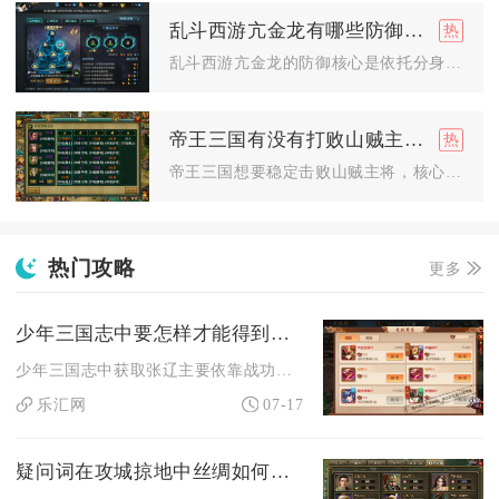
乱斗西游亢金龙有哪些防御技巧
乱斗西游亢金龙的防御核心是依托分身减伤、大招解控减伤、天赋与...
帝王三国有没有打败山贼主将的技巧
帝王三国想要稳定击败山贼主将，核心打法是战前侦查摸清兵种配置...
热门攻略
更多
少年三国志中要怎样才能得到张辽呢
少年三国志中获取张辽主要依靠战功商店稳定兑换碎片，搭配神将商...
乐汇网
07-17
疑问词在攻城掠地中丝绸如何销售