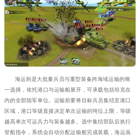
海运则是大批量兵员与重型装备跨海域运输的唯
一选择，依托港口与运输船展开，可承载包括坦克在
内的全部陆军单位。运输前要将目标兵员集结至港口
区域，港口等级直接决定单次运输的吨位上限，等级
越高单次可运兵力与装备越多。选中集结部队后执行
登船指令，系统会自动分配运输船完成装载，海运虽