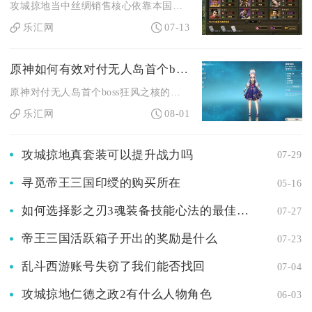
攻城掠地当中丝绸销售核心依靠本国丝绸拍卖行上架交易，把控上架...
乐汇网
07-13
原神如何有效对付无人岛首个boss
原神对付无人岛首个boss狂风之核的核心是：远程风筝、躲红圈...
乐汇网
08-01
攻城掠地真套装可以提升战力吗
07-29
寻觅帝王三国印绶的购买所在
05-16
如何选择影之刃3魂装备技能心法的最佳搭配组合
07-27
帝王三国活跃箱子开出的奖励是什么
07-23
乱斗西游账号失窃了我们能否找回
07-04
攻城掠地仁德之政2有什么人物角色
06-03