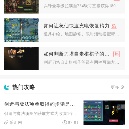
兵种全等级拉满至234级可直接获得180点攻击、59点防御固...
如何让忘仙快速充电恢复精力
道具补给、地图静修、限时活动搭配帮会福利可快速填满忘仙精力条...
如何判断刀塔自走棋棋子的等级
判断刀塔自走棋棋子等级有两种可靠方式，一是直接查看棋子头像左...
热门攻略
更多
创造与魔法项圈取得的步骤是什么
创造与魔法项圈的获取方式为收集1个皮革和1个银锭，在图纸列表...
乐汇网
07-01