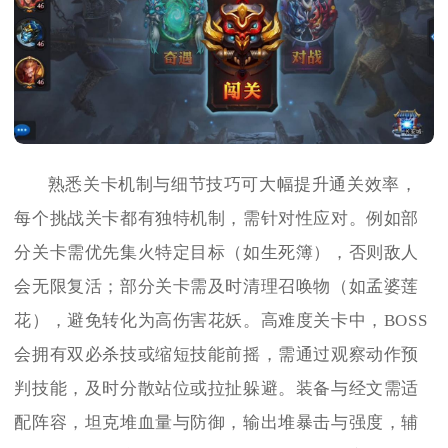
熟悉关卡机制与细节技巧可大幅提升通关效率，
每个挑战关卡都有独特机制，需针对性应对。例如部
分关卡需优先集火特定目标（如生死簿），否则敌人
会无限复活；部分关卡需及时清理召唤物（如孟婆莲
花），避免转化为高伤害花妖。高难度关卡中，BOSS
会拥有双必杀技或缩短技能前摇，需通过观察动作预
判技能，及时分散站位或拉扯躲避。装备与经文需适
配阵容，坦克堆血量与防御，输出堆暴击与强度，辅