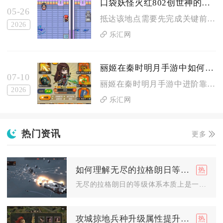
口袋妖怪火红802创世神的地点是哪个
05-26
抵达该地点需要先完成关键前置流程，玩家需先到达枯叶市，从码头...
2026
乐汇网
丽姬在秦时明月手游中如何进阶和培养
07-10
丽姬在秦时明月手游中进阶靠碎片与记忆石逐级突破、升星，培养以...
2026
乐汇网
热门资讯
更多
如何理解无尽的拉格朗日等级与凸优化问题之间的关系
无尽的拉格朗日的等级体系本质上是一个带约束的凸优化问题，核心...
攻城掠地兵种升级属性提升了多少战力