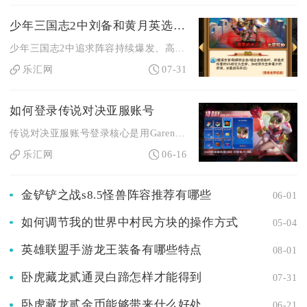
少年三国志2中刘备和黄月英选哪个更厉害
少年三国志2中追求阵容持续爆发、高频怒气循环选黄月英更强，主...
乐汇网
07-31
如何登录传说对决亚服账号
传说对决亚服账号登录核心是用Garena或谷歌账号，搭配对应...
乐汇网
06-16
金铲铲之战s8.5怪兽阵容推荐有哪些
06-01
如何调节我的世界中村民方块的操作方式
05-04
英雄联盟手游龙王装备有哪些特点
08-01
卧虎藏龙贰通灵白蹄怎样才能得到
07-31
卧虎藏龙贰金币能够带来什么好处
06-21