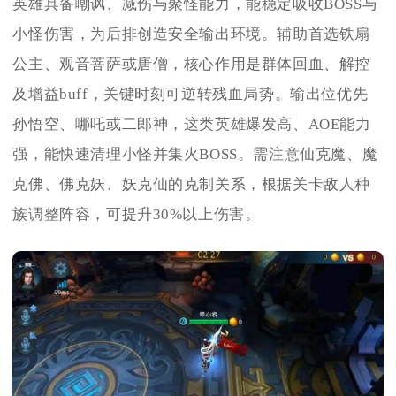
英雄具备嘲讽、减伤与聚怪能力，能稳定吸收BOSS与
小怪伤害，为后排创造安全输出环境。辅助首选铁扇
公主、观音菩萨或唐僧，核心作用是群体回血、解控
及增益buff，关键时刻可逆转残血局势。输出位优先
孙悟空、哪吒或二郎神，这类英雄爆发高、AOE能力
强，能快速清理小怪并集火BOSS。需注意仙克魔、魔
克佛、佛克妖、妖克仙的克制关系，根据关卡敌人种
族调整阵容，可提升30%以上伤害。