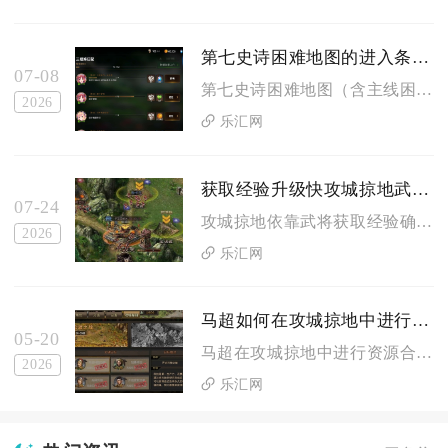
第七史诗困难地图的进入条件是什么
07-08
第七史诗困难地图（含主线困难、讨伐困难、迷宫地狱等）的核心进...
2026
乐汇网
获取经验升级快攻城掠地武将行吗
07-24
攻城掠地依靠武将获取经验确实可以实现快速升级，但升级效率完全...
2026
乐汇网
马超如何在攻城掠地中进行资源合理分配
05-20
马超在攻城掠地中进行资源合理分配，核心是将粮食、木材、镔铁、...
2026
乐汇网