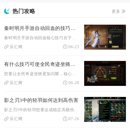
热门攻略
更多
秦时明月手游自动回血的技巧有哪些
秦时明月手游自动回血核心技巧在于优先配置专属回血弟子、叠加自...
乐汇网
06-23
有什么技巧可使全民奇迹坐骑更加闪耀
想要让全民奇迹坐骑更加闪耀，核心在于高阶进阶、满配传说六件套...
乐汇网
06-28
影之刃3中的轻羽如何达到高伤害
影之刃3中的轻羽想要达成稳定高额伤害，核心在于围绕剑气输出机...
乐汇网
07-26