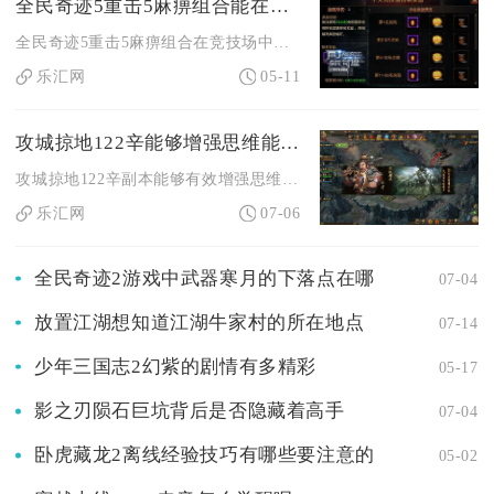
全民奇迹5重击5麻痹组合能在竞技场中获胜吗
全民奇迹5重击5麻痹组合在竞技场中能稳定获胜，是一套兼顾爆发...
乐汇网
05-11
攻城掠地122辛能够增强思维能力吗
攻城掠地122辛副本能够有效增强思维能力，该副本多重博弈机制...
乐汇网
07-06
全民奇迹2游戏中武器寒月的下落点在哪
07-04
放置江湖想知道江湖牛家村的所在地点
07-14
少年三国志2幻紫的剧情有多精彩
05-17
影之刃陨石巨坑背后是否隐藏着高手
07-04
卧虎藏龙2离线经验技巧有哪些要注意的
05-02