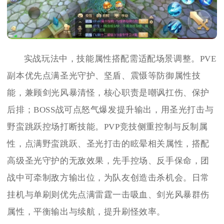
实战玩法中，技能属性搭配需适配场景调整。PVE
副本优先点满圣光守护、坚盾、震慑等防御属性技
能，兼顾剑光风暴清怪，核心职责是嘲讽扛伤、保护
后排；BOSS战可点怒气爆发提升输出，用圣光打击与
野蛮跳跃控场打断技能。PVP竞技侧重控制与反制属
性，点满野蛮跳跃、圣光打击的眩晕相关属性，搭配
高级圣光守护的无敌效果，先手控场、反手保命，团
战中可牵制敌方输出位，为队友创造击杀机会。日常
挂机与单刷则优先点满雷霆一击吸血、剑光风暴群伤
属性，平衡输出与续航，提升刷怪效率。