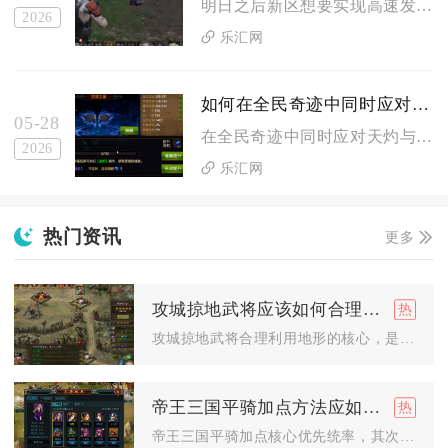
明日之后新区想要实现高速发育，核心逻辑是优先拉满三围熟练度快...
2026
乐汇网
如何在全民奇迹中同时应对天灼和天灵石燃烧
05-28
在全民奇迹中同时应对天灼与天灵石燃烧，核心是靠精灵羁绊减伤、...
2026
乐汇网
热门资讯
更多
攻城掠地武将应该如何合理利用地形
攻城掠地武将合理利用地形的核心，是按平原、山地、水域、城池四...
帝王三国平骑加点方法应如何选择
帝王三国平骑加点核心优先统率，其次武力，少量补智力；常规比例...