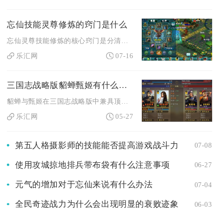
忘仙技能灵尊修炼的窍门是什么
忘仙灵尊技能修炼的核心窍门是分清刷图与竞技两套加点思路，优先...
乐汇网
07-16
三国志战略版貂蝉甄姬有什么独特之处
貂蝉与甄姬在三国志战略版中兼具顶级控制与内政天花板的独特定位...
乐汇网
05-27
第五人格摄影师的技能能否提高游戏战斗力
07-08
使用攻城掠地排兵带布袋有什么注意事项
06-27
元气的增加对于忘仙来说有什么办法
07-04
全民奇迹战力为什么会出现明显的衰败迹象
06-03