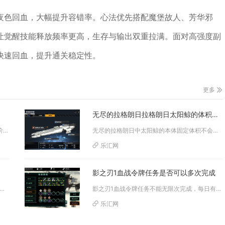
夜色回血，大幅提升容错率。心法优先搭配魔堡故人、芳华邪
让觉醒技能释放频率更高，生存与输出双重拉满。面对高强度副
快速回血，提升通关稳定性。
更多
无尽的拉格朗日拉格朗日太阳鲸的体积是否在不断增长
打造忘仙5号翅膀需要提前备齐羽翼之魂、高阶玄天灵玉、羽炼符、专属翅膀主材、炼化丹以及足量绑银，同时搭配祝福增幅道具和四级...
无尽的拉格朗日中太阳鲸的本体固定体积不会随着改造、强化、蓝图升级产生任何增长，外观模型尺寸全程保持2200米标准舰体规格...
乐汇网
影之刃1血战令牌任务是否可以多次完成
之剑装备，核心在于资源储备、优先强化核心部位、低阶稳打高阶控节奏，配合垫子技巧与宝珠共鸣，可高效提升战力并规...
影之刃1血战令牌任务不能无限次完成，每日有固定获取上限，非VIP玩家每日仅1次，VIP玩家每日最多3次。血战令牌是进入密...
乐汇网