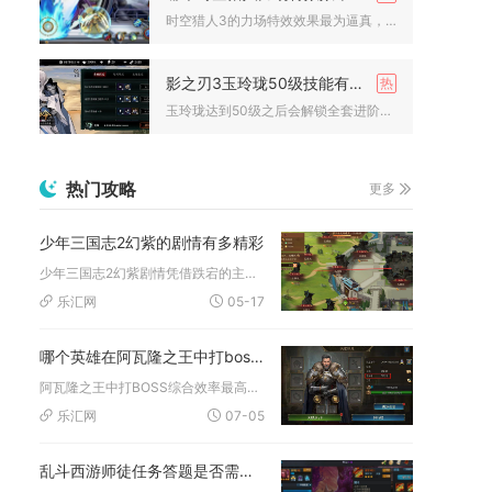
时空猎人3的力场特效效果最为逼真，其依托次世代引擎与PBR物...
影之刃3玉玲珑50级技能有多种
玉玲珑达到50级之后会解锁全套进阶技能，衍生出空战爆发、持续...
热门攻略
更多
少年三国志2幻紫的剧情有多精彩
少年三国志2幻紫剧情凭借跌宕的主线、立体的人设、密集的反转与...
乐汇网
05-17
哪个英雄在阿瓦隆之王中打boss更有效
阿瓦隆之王中打BOSS综合效率最高的英雄是兰斯洛特，不管是野...
乐汇网
07-05
乱斗西游师徒任务答题是否需要组队完成