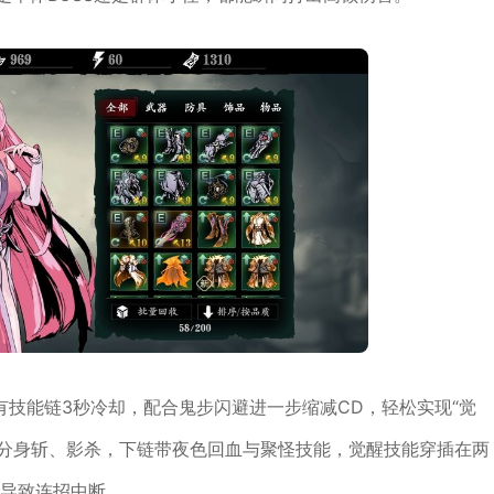
技能链3秒冷却，配合鬼步闪避进一步缩减CD，轻松实现“觉
接分身斩、影杀，下链带夜色回血与聚怪技能，觉醒技能穿插在两
足导致连招中断。