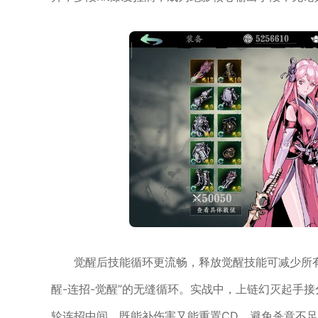
觉醒后技能循环更流畅，释放觉醒技能可减少所有
醒-连招-觉醒”的无缝循环。实战中，上链幻灭起手
轮连招中间，既能补伤害又能重置CD，避免杀意不