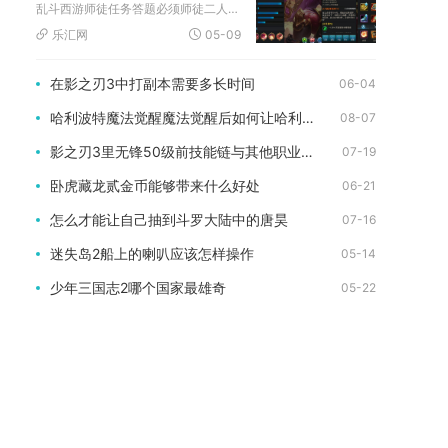
乱斗西游师徒任务答题必须师徒二人组队才可以完整领取并顺利完成...
乐汇网
05-09
在影之刃3中打副本需要多长时间
06-04
哈利波特魔法觉醒魔法觉醒后如何让哈利波特打人柳
08-07
影之刃3里无锋50级前技能链与其他职业的配合效果如何
07-19
卧虎藏龙贰金币能够带来什么好处
06-21
怎么才能让自己抽到斗罗大陆中的唐昊
07-16
迷失岛2船上的喇叭应该怎样操作
05-14
少年三国志2哪个国家最雄奇
05-22