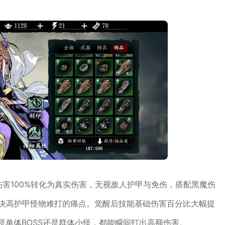
伤害100%转化为真实伤害，无视敌人护甲与免伤，搭配黑魔伤
解决高护甲怪物难打的痛点。觉醒后技能基础伤害百分比大幅提
是单体BOSS还是群体小怪，都能瞬间打出高额伤害。