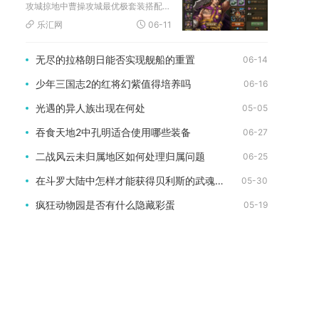
攻城掠地中曹操攻城最优极套装搭配为极烛龙套装，次选极霸下套装...
乐汇网
06-11
无尽的拉格朗日能否实现舰船的重置
06-14
少年三国志2的红将幻紫值得培养吗
06-16
光遇的异人族出现在何处
05-05
吞食天地2中孔明适合使用哪些装备
06-27
二战风云未归属地区如何处理归属问题
06-25
在斗罗大陆中怎样才能获得贝利斯的武魂觉醒
05-30
疯狂动物园是否有什么隐藏彩蛋
05-19