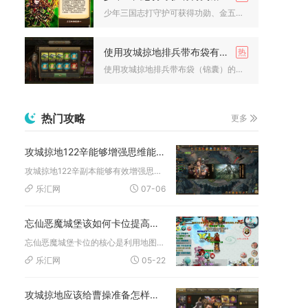
少年三国志打守护可获得功勋、金五铢钱、地脉精华、元宝、装备经...
使用攻城掠地排兵带布袋有什么注意事项
使用攻城掠地排兵带布袋（锦囊）的核心，是按武将定位与战场场景...
热门攻略
更多
攻城掠地122辛能够增强思维能力吗
攻城掠地122辛副本能够有效增强思维能力，该副本多重博弈机制...
乐汇网
07-06
忘仙恶魔城堡该如何卡位提高效率
忘仙恶魔城堡卡位的核心是利用地图死角与墙体阻隔，分阶段固定站...
乐汇网
05-22
攻城掠地应该给曹操准备怎样的极套装来攻城