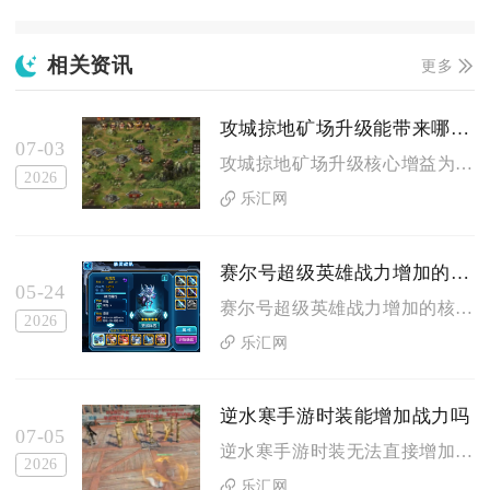
相关资讯
更多
攻城掠地矿场升级能带来哪些增益和优势
07-03
攻城掠地矿场升级核心增益为大幅提升镔铁产量、解锁宝石稳定产出...
2026
乐汇网
赛尔号超级英雄战力增加的方式有哪些
05-24
赛尔号超级英雄战力增加的核心方式有精灵养成、装备强化、天命羁...
2026
乐汇网
逆水寒手游时装能增加战力吗
07-05
逆水寒手游时装无法直接增加角色实战战力，所有商城、战令、活动...
2026
乐汇网