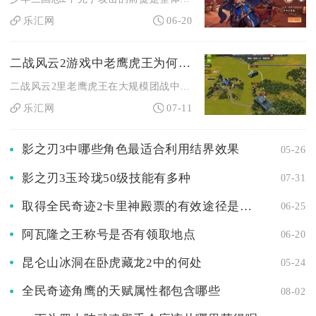
乐汇网
06-20
二战风云2游戏中老鹰虎王为何会卡顿
二战风云2里老鹰虎王在大规模团战中频繁卡顿，核心原因是该单位...
乐汇网
07-11
影之刃3中哪些角色最适合利用结界效果
05-26
影之刃3玉玲珑50级技能有多种
07-31
取得全民奇迹2卡里神殿票的有效途径是什么
06-25
阿瓦隆之王称号是否有领取地点
06-20
昆仑山冰洞在卧虎藏龙2中的何处
05-24
全民奇迹角鹰的天赋属性都包含哪些
08-02